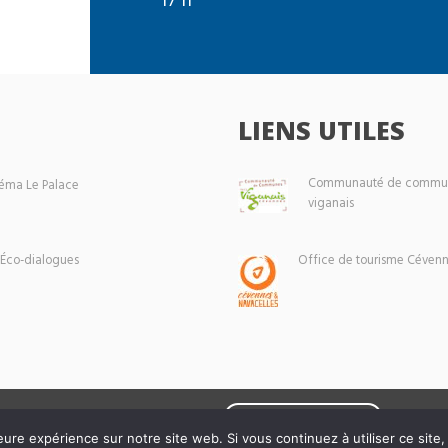
LIENS UTILES
Communauté de commun
éma Le Palace
viganais
 Éco-dialogues
Office de tourisme Cévenn
Mentions légales
eure expérience sur notre site web. Si vous continuez à utiliser ce sit