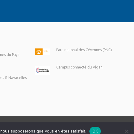
Parc national des Cévennes (PNC)
es du Pays
Campus connecté du Vigan
es & Navacelles
e, nous supposerons que vous en êtes satisfait.
OK