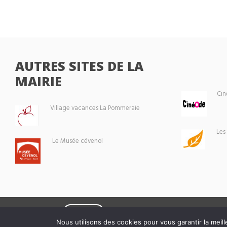
AUTRES SITES DE LA
MAIRIE
Cin
Village vacances La Pommeraie
Les
Le Musée cévenol
Eoxia
Le Vigan © 2026 -
Nous utilisons des cookies pour vous garantir la meill