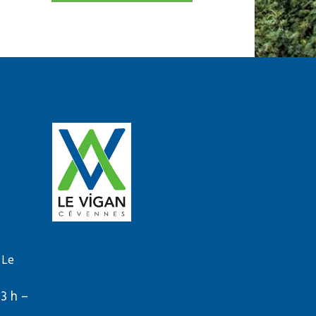
 Le
13 h –