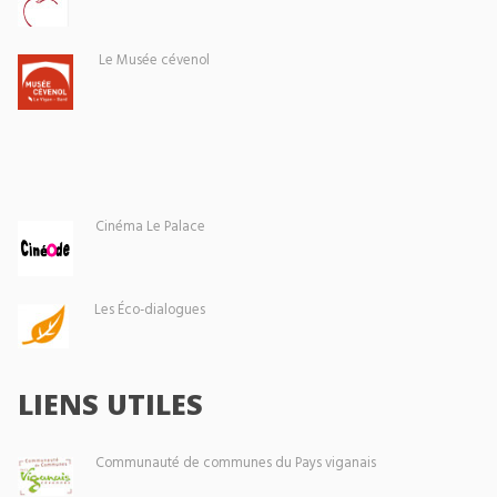
Le Musée cévenol
Cinéma Le Palace
Les Éco-dialogues
LIENS UTILES
Communauté de communes du Pays viganais