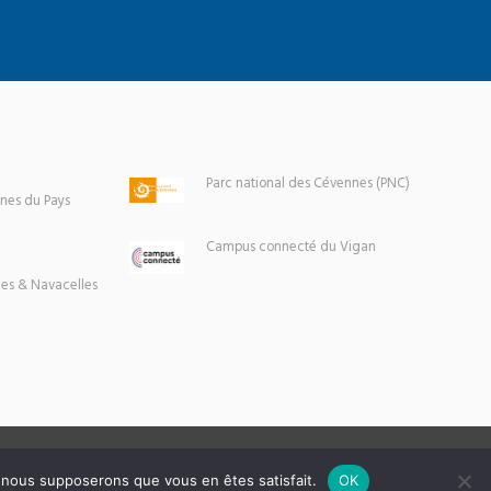
Parc national des Cévennes (PNC)
es du Pays
Campus connecté du Vigan
es & Navacelles
e, nous supposerons que vous en êtes satisfait.
OK