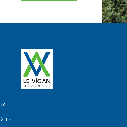
 Le
13 h –