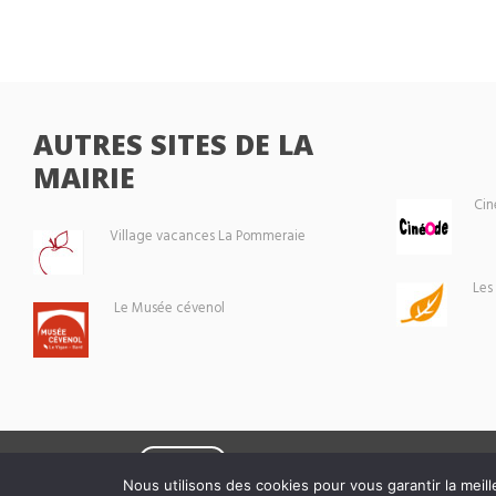
AUTRES SITES DE LA
MAIRIE
Cin
Village vacances La Pommeraie
Les
Le Musée cévenol
Eoxia
Le Vigan © 2026 -
Nous utilisons des cookies pour vous garantir la meill