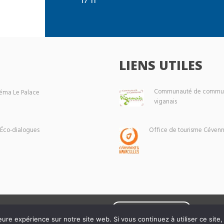
LIENS UTILES
Communauté de commun
éma Le Palace
viganais
 Éco-dialogues
Office de tourisme Cévenn
Mentions légales
eure expérience sur notre site web. Si vous continuez à utiliser ce sit