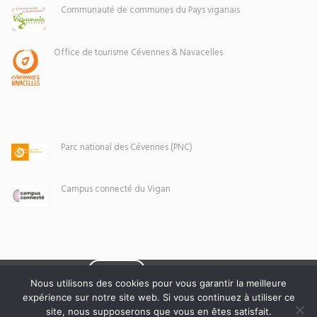
Communauté de communes du Pays viganais
Office de tourisme Cévennes & Navacelles
Parc national des Cévennes (PNC)
Campus connecté du Vigan
Eoxia
Le Vigan © 2026 -
Nous utilisons des cookies pour vous garantir la meilleure
expérience sur notre site web. Si vous continuez à utiliser ce
Mentions légales
site, nous supposerons que vous en êtes satisfait.