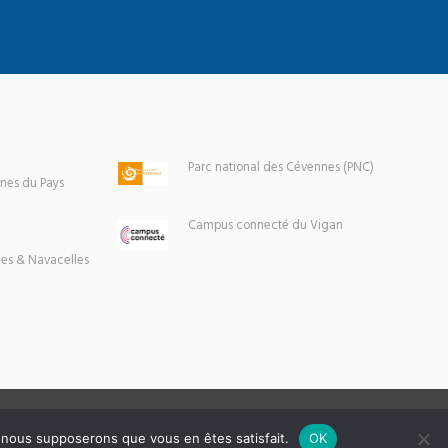
Parc national des Cévennes (PNC)
es du Pays
Campus connecté du Vigan
es & Navacelles
e, nous supposerons que vous en êtes satisfait.
OK