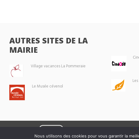
AUTRES SITES DE LA
MAIRIE
Cin
Village vacances La Pommeraie
Les
Le Musée cévenol
Eoxia
Le Vigan © 2026 -
Nous utilisons des cookies pour vous garantir la meill