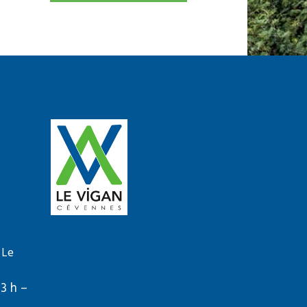
 Le
13 h –