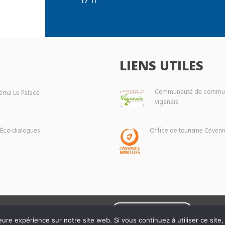
LIENS UTILES
Communauté de commun
éma Le Palace
viganais
 Éco-dialogues
Office de tourisme Cévenn
Mentions légales
eure expérience sur notre site web. Si vous continuez à utiliser ce sit