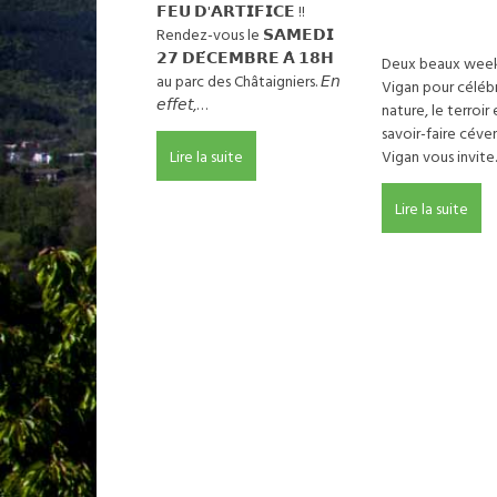
ANIMÉ AU
Mu
𝗙𝗘𝗨 𝗗'𝗔𝗥𝗧𝗜𝗙𝗜𝗖𝗘 !!
faç
Mé
déch
VIGAN !
Au
Ce
Rendez-vous le 𝗦𝗔𝗠𝗘𝗗𝗜
Ce
Éc
Hô
trav
Bour
𝟮𝟳 𝗗𝗘́𝗖𝗘𝗠𝗕𝗥𝗘 𝗔̀ 𝟭𝟴𝗛
opér
int
Deux beaux week
So
Ai
Ch
au parc des Châtaigniers. 𝘌𝘯
Dé
Ci
Vigan pour célébr
faç
Mé
𝘦𝘧𝘧𝘦𝘵,…
trav
Le
nature, le terroir 
Ce
Éc
Ca
savoir-faire céven
opér
int
De
Vigan vous invit
Lire la suite
Dé
Ci
Pe
trav
Le
Pe
Lire la suite
Ca
Pe
De
Le
Pe
Pe
Pe
Le