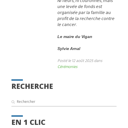
𝘕𝘪 𝘧𝘭𝘦𝘶𝘳𝘴, 𝘯𝘪 𝘤𝘰𝘶𝘳𝘰𝘯𝘯𝘦𝘴, 𝘮𝘢𝘪𝘴
𝘶𝘯𝘦 𝘭𝘦𝘷𝘦́𝘦 𝘥𝘦 𝘧𝘰𝘯𝘥𝘴 𝘦𝘴𝘵
𝘰𝘳𝘨𝘢𝘯𝘪𝘴𝘦́𝘦 𝘱𝘢𝘳 𝘭𝘢 𝘧𝘢𝘮𝘪𝘭𝘭𝘦 𝘢𝘶
𝘱𝘳𝘰𝘧𝘪𝘵 𝘥𝘦 𝘭𝘢 𝘳𝘦𝘤𝘩𝘦𝘳𝘤𝘩𝘦 𝘤𝘰𝘯𝘵𝘳𝘦
𝘭𝘦 𝘤𝘢𝘯𝘤𝘦𝘳.
Le maire du Vigan
Sylvie Arnal
Posté le 12 août 2025 dans
Cérémonies
RECHERCHE
EN 1 CLIC