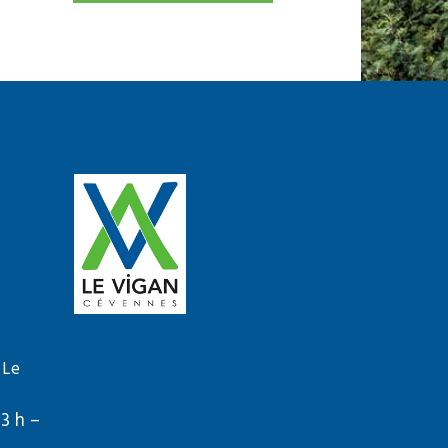
 Le
13 h –