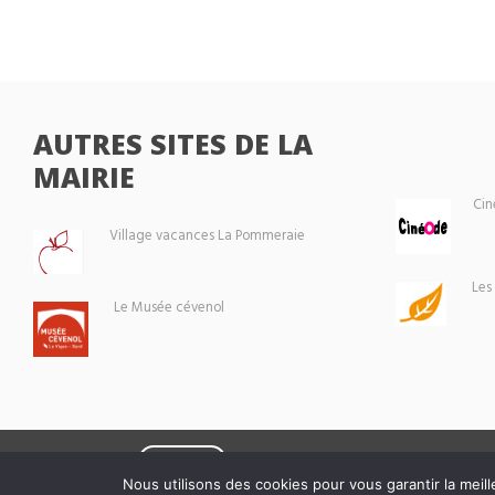
AUTRES SITES DE LA
MAIRIE
Cin
Village vacances La Pommeraie
Les
Le Musée cévenol
Eoxia
Le Vigan © 2026 -
Nous utilisons des cookies pour vous garantir la meill