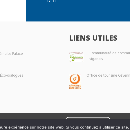
LIENS UTILES
Communauté de commun
éma Le Palace
viganais
 Éco-dialogues
Office de tourisme Cévenn
Mentions légales
eure expérience sur notre site web. Si vous continuez à utiliser ce sit