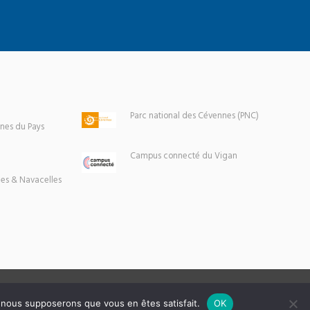
Parc national des Cévennes (PNC)
es du Pays
Campus connecté du Vigan
es & Navacelles
e, nous supposerons que vous en êtes satisfait.
OK