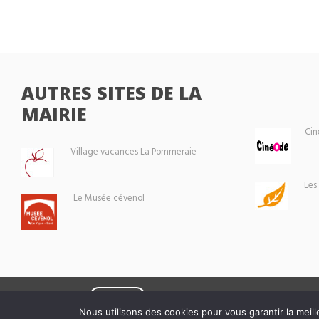
AUTRES SITES DE LA
MAIRIE
Cin
Village vacances La Pommeraie
Les
Le Musée cévenol
Eoxia
Le Vigan © 2026 -
Nous utilisons des cookies pour vous garantir la meill