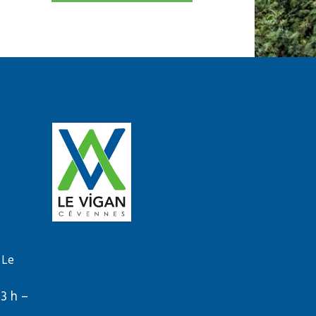
 Le
13 h –