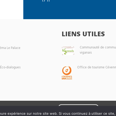
LIENS UTILES
Communauté de commun
éma Le Palace
viganais
 Éco-dialogues
Office de tourisme Cévenn
Mentions légales
eure expérience sur notre site web. Si vous continuez à utiliser ce sit