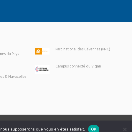
Parc national des Cévennes (PNC)
es du Pays
Campus connecté du Vigan
es & Navacelles
e, nous supposerons que vous en êtes satisfait.
OK