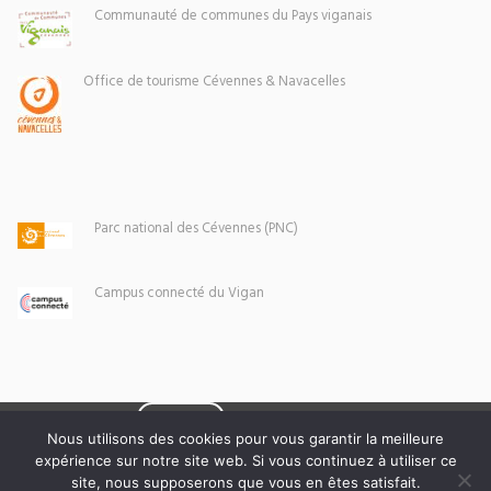
Communauté de communes du Pays viganais
Office de tourisme Cévennes & Navacelles
Parc national des Cévennes (PNC)
Campus connecté du Vigan
Eoxia
Le Vigan © 2026 -
Nous utilisons des cookies pour vous garantir la meilleure
expérience sur notre site web. Si vous continuez à utiliser ce
Mentions légales
site, nous supposerons que vous en êtes satisfait.