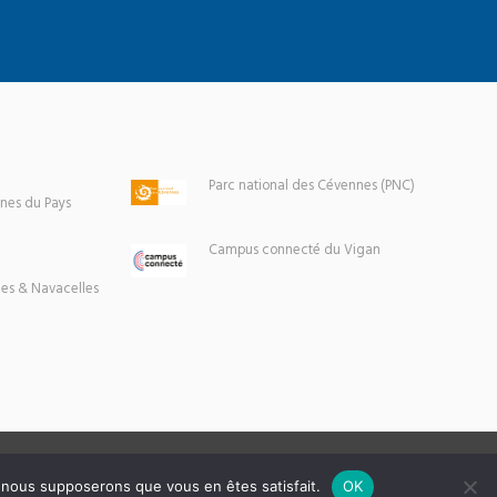
Parc national des Cévennes (PNC)
es du Pays
Campus connecté du Vigan
es & Navacelles
e, nous supposerons que vous en êtes satisfait.
OK