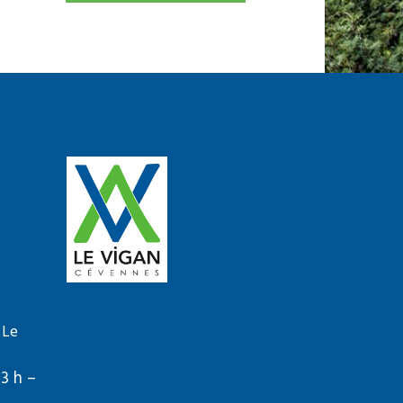
 Le
13 h –