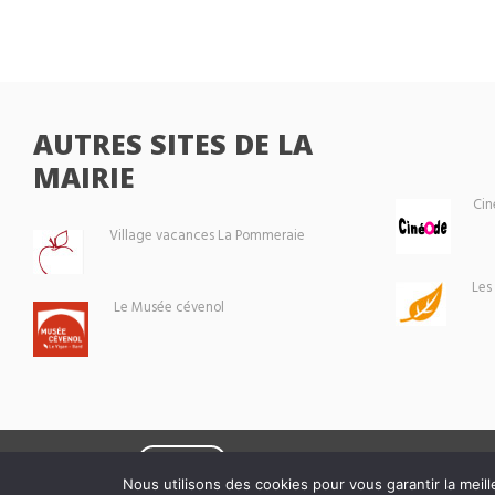
AUTRES SITES DE LA
MAIRIE
Cin
Village vacances La Pommeraie
Les
Le Musée cévenol
Eoxia
Le Vigan © 2026 -
Nous utilisons des cookies pour vous garantir la meill