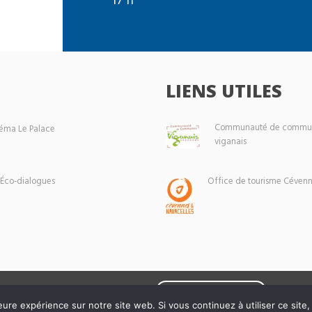
LIENS UTILES
Communauté de commun
éma Le Palace
viganais
 Éco-dialogues
Office de tourisme Cévenn
Mentions légales
eure expérience sur notre site web. Si vous continuez à utiliser ce sit