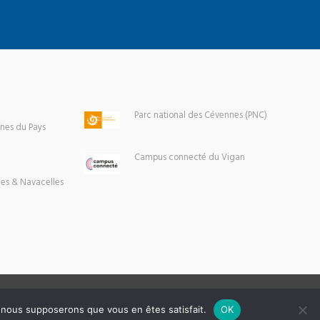
Parc national des Cévennes (PNC)
es du Pays
Campus connecté du Vigan
es & Navacelles
e, nous supposerons que vous en êtes satisfait.
OK