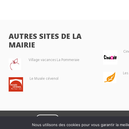
AUTRES SITES DE LA
MAIRIE
Cin
Village vacances La Pommeraie
Les
Le Musée cévenol
Eoxia
Le Vigan © 2026 -
Nous utilisons des cookies pour vous garantir la meill