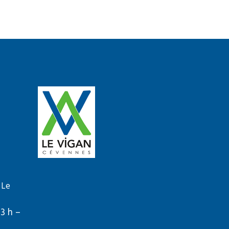
 Le
13 h –