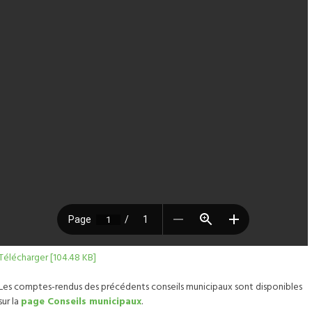
Télécharger [104.48 KB]
Les comptes-rendus des précédents conseils municipaux sont disponibles
sur la
page Conseils municipaux
.