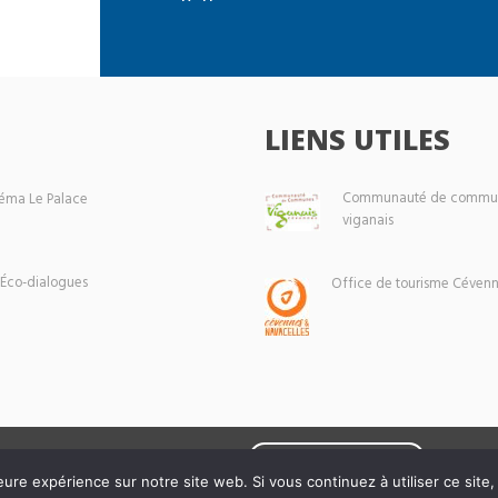
LIENS UTILES
Communauté de commun
éma Le Palace
viganais
 Éco-dialogues
Office de tourisme Cévenn
Mentions légales
eure expérience sur notre site web. Si vous continuez à utiliser ce sit