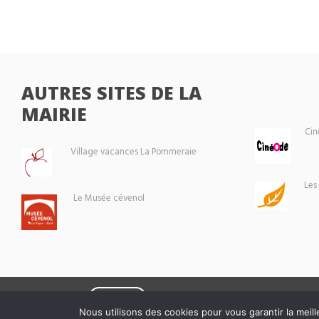
AUTRES SITES DE LA
MAIRIE
Cin
Village vacances La Pommeraie
Les
Le Musée cévenol
Eoxia
Le Vigan © 2026 -
Nous utilisons des cookies pour vous garantir la meill