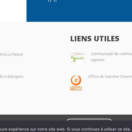
LIENS UTILES
Communauté de commun
éma Le Palace
viganais
 Éco-dialogues
Office de tourisme Cévenn
Mentions légales
eure expérience sur notre site web. Si vous continuez à utiliser ce sit