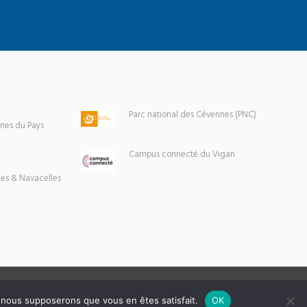
Parc national des Cévennes (PNC)
es du Pays
Campus connecté du Vigan
es & Navacelles
e, nous supposerons que vous en êtes satisfait.
OK