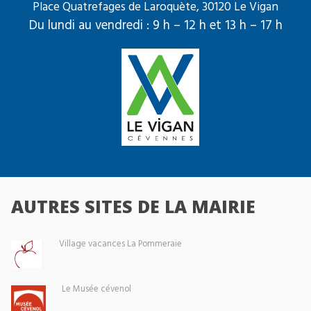
Place Quatrefages de Laroquète, 30120 Le Vigan
Du lundi au vendredi : 9 h – 12 h et 13 h – 17 h
AUTRES SITES DE LA MAIRIE
Village vacances La Pommeraie
Le Musée cévenol