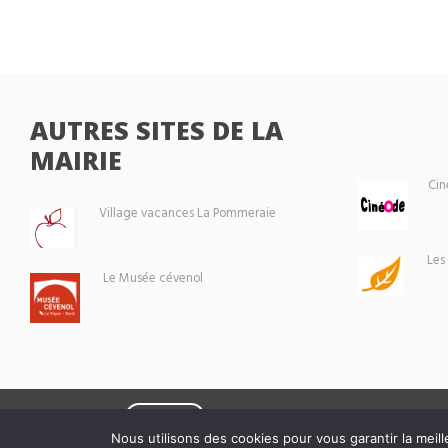
AUTRES SITES DE LA
MAIRIE
Cin
Village vacances La Pommeraie
Les
Le Musée cévenol
Eoxia
Le Vigan © 2026 -
Nous utilisons des cookies pour vous garantir la meill