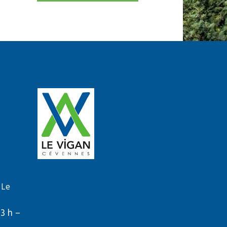
 Le
13 h –