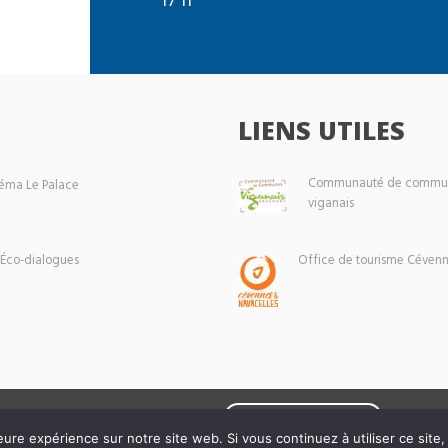
LIENS UTILES
Communauté de commun
éma Le Palace
viganais
 Éco-dialogues
Office de tourisme Cévenn
Mentions légales
eure expérience sur notre site web. Si vous continuez à utiliser ce sit