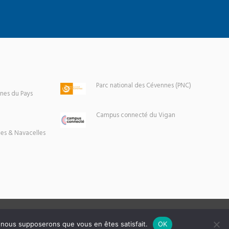
Parc national des Cévennes (PNC)
es du Pays
Campus connecté du Vigan
es & Navacelles
e, nous supposerons que vous en êtes satisfait.
OK