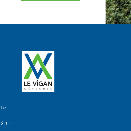
 Le
13 h –