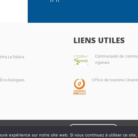
LIENS UTILES
Communauté de commun
éma Le Palace
viganais
 Éco-dialogues
Office de tourisme Cévenn
Mentions légales
eure expérience sur notre site web. Si vous continuez à utiliser ce sit