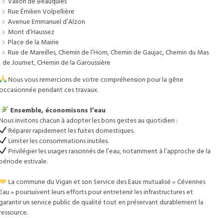
Vallon de Beauquiès
sée cévenol
Stationnement
Asso
ades
diathèque intercommunale
Pose d’échafaudage
entrep
Décl
èterie, encombrants)
ORGA
Rue Émilien Volpellière
torisation de voirie pour
ntre culturel et de loisirs Le
Demande de stationnement
Taxi
Serv
rtificat d’urbanisme
ole de musique
Inscription foires et marchés
manife
tel des finances publiques
D’ÉV
Avenue Emmanuel d’Alzon
aux
ilhou
(déménagement, pose de
Circuler en trottinette,
Annu
ationnel ou informatif
ercommunale
Occupation du domaine public
Dépo
us-Préfecture
Mont d’Haussez
des à la rénovation des
âteau d’Assas
benne)
gyropode ou monoroue
Mémo
Comm
claration préalable de
néma Le Palace
Demande permis de
subven
Place de la Mairie
ades
diathèque intercommunale
Pose d’échafaudage
entrep
Décl
aux
 Festival du Vigan
végétaliser
Dema
Rue de Mareilles, Chemin de l’Hom, Chemin de Gaujac, Chemin du Mas
rtificat d’urbanisme
ole de musique
Inscription foires et marchés
manife
dastre (matrices et plans)
salle
de Journet, CHemin de la Garoussière
ationnel ou informatif
ercommunale
Occupation du domaine public
Dépo
mande de pose d’enseigne
Auto
claration préalable de
néma Le Palace
Demande permis de
subven
rmis d’aménager
boisso
Nous vous remercions de votre compréhension pour la gêne
aux
 Festival du Vigan
végétaliser
Dema
rmis de construire
occasionnée pendant ces travaux.
dastre (matrices et plans)
salle
rmis de démolir
mande de pose d’enseigne
Auto
 « Permis de louer »
Ensemble, économisons l’eau
rmis d’aménager
boisso
Nous invitons chacun à adopter les bons gestes au quotidien :
rmis de construire
Réparer rapidement les fuites domestiques.
rmis de démolir
Limiter les consommations inutiles.
 « Permis de louer »
Privilégier les usages raisonnés de l’eau, notamment à l’approche de la
période estivale.
La commune du Vigan et son Service des Eaux mutualisé « Cévennes
Eau » poursuivent leurs efforts pour entretenir les infrastructures et
garantir un service public de qualité tout en préservant durablement la
ressource.