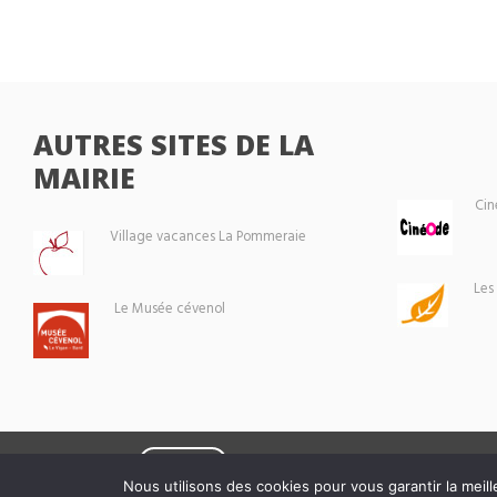
AUTRES SITES DE LA
MAIRIE
Cin
Village vacances La Pommeraie
Les
Le Musée cévenol
Eoxia
Le Vigan © 2026 -
Nous utilisons des cookies pour vous garantir la meill