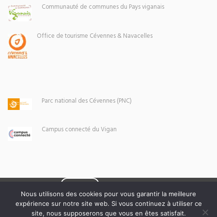
Communauté de communes du Pays viganais
Office de tourisme Cévennes & Navacelles
Parc national des Cévennes (PNC)
Campus connecté du Vigan
Eoxia
Le Vigan © 2026 -
Nous utilisons des cookies pour vous garantir la meilleure
expérience sur notre site web. Si vous continuez à utiliser ce
Mentions légales
site, nous supposerons que vous en êtes satisfait.