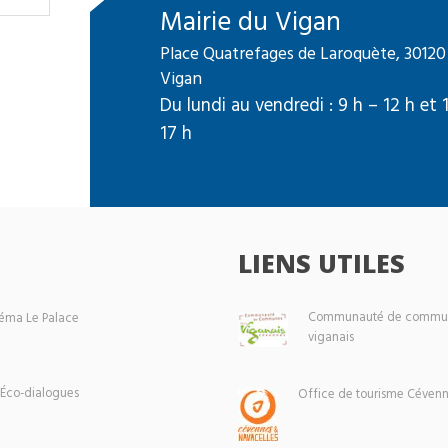
Mairie du Vigan
Place Quatrefages de Laroquète, 30120
Vigan
Du lundi au vendredi : 9 h – 12 h et 
17 h
LIENS UTILES
Communauté de commun
éma Le Palace
viganais
 Éco-dialogues
Office de tourisme Cévenn