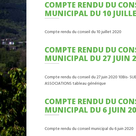
COMPTE RENDU DU CONSEIL
Mu
faç
Mé
déch
Au
Ce
Ce
Éc
MUNICIPAL DU 10 JUILLE
Hô
trav
Bour
opér
int
So
Ai
Ch
Dé
Ci
faç
Mé
trav
Le
Compte rendu du conseil du 10 juillet 2020
Ce
Éc
Ca
opér
int
De
Dé
Ci
COMPTE RENDU DU CONSEIL
Pe
trav
Le
Pe
MUNICIPAL DU 27 JUIN 
Ca
Pe
De
Le
Pe
Compte rendu du conseil du 27 juin 2020 10Bis-
Pe
ASSOCIATIONS tableau générique
Pe
Le
COMPTE RENDU DU CONSEIL
MUNICIPAL DU 6 JUIN 2
Compte rendu du conseil municipal du 6 juin 2020