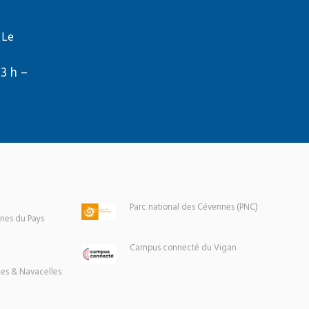
 Le
13 h –
Parc national des Cévennes (PNC)
es du Pays
Campus connecté du Vigan
es & Navacelles