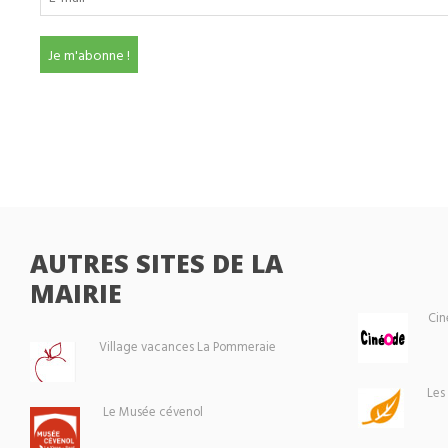
AUTRES SITES DE LA
MAIRIE
Cin
Village vacances La Pommeraie
Les
Le Musée cévenol