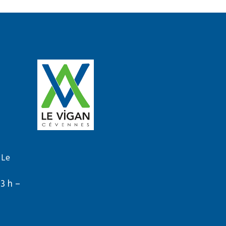
 Le
13 h –