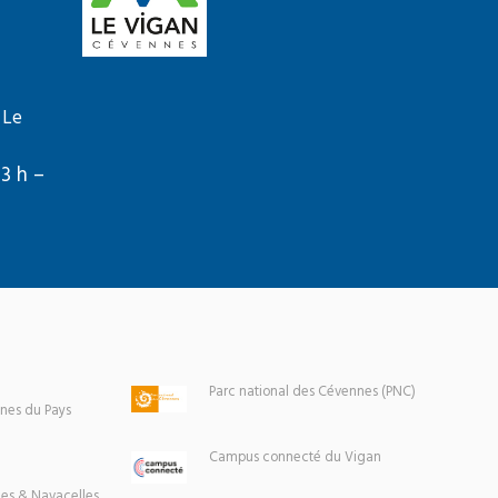
 Le
13 h –
Parc national des Cévennes (PNC)
es du Pays
Campus connecté du Vigan
es & Navacelles