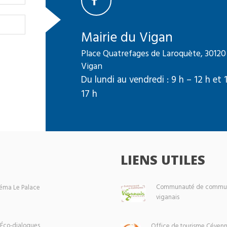
Mairie du Vigan
Place Quatrefages de Laroquète, 30120
Vigan
Du lundi au vendredi : 9 h – 12 h et 
17 h
LIENS UTILES
Communauté de commun
éma Le Palace
viganais
 Éco-dialogues
Office de tourisme Cévenn