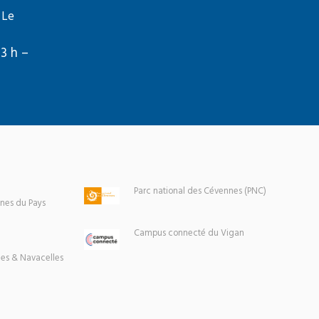
 Le
13 h –
Parc national des Cévennes (PNC)
es du Pays
Campus connecté du Vigan
es & Navacelles