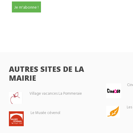
AUTRES SITES DE LA
MAIRIE
Cin
Village vacances La Pommeraie
Les
Le Musée cévenol