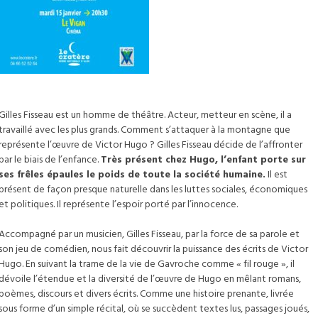
sée cévenol
Stationnement
Asso
ades
diathèque intercommunale
Pose d’échafaudage
entrep
Décl
èterie, encombrants)
ORGA
torisation de voirie pour
ntre culturel et de loisirs Le
Demande de stationnement
Taxi
Serv
rtificat d’urbanisme
ole de musique
Inscription foires et marchés
manife
tel des finances publiques
D’ÉV
aux
ilhou
(déménagement, pose de
Circuler en trottinette,
Annu
ationnel ou informatif
ercommunale
Occupation du domaine public
Dépo
us-Préfecture
des à la rénovation des
âteau d’Assas
benne)
gyropode ou monoroue
Mémo
Comm
claration préalable de
néma Le Palace
Demande permis de
subven
ades
diathèque intercommunale
Pose d’échafaudage
entrep
Décl
aux
 Festival du Vigan
végétaliser
Dema
rtificat d’urbanisme
ole de musique
Inscription foires et marchés
manife
dastre (matrices et plans)
salle
ationnel ou informatif
ercommunale
Occupation du domaine public
Dépo
mande de pose d’enseigne
Auto
claration préalable de
néma Le Palace
Demande permis de
subven
Gilles Fisseau est un homme de théâtre. Acteur, metteur en scène, il a
rmis d’aménager
boisso
aux
 Festival du Vigan
végétaliser
Dema
travaillé avec les plus grands. Comment s’attaquer à la montagne que
rmis de construire
dastre (matrices et plans)
salle
représente l’œuvre de Victor Hugo ? Gilles Fisseau décide de l’affronter
rmis de démolir
mande de pose d’enseigne
Auto
par le biais de l’enfance.
Très présent chez Hugo, l’enfant porte sur
 « Permis de louer »
rmis d’aménager
boisso
ses frêles épaules le poids de toute la société humaine.
Il est
rmis de construire
présent de façon presque naturelle dans les luttes sociales, économiques
rmis de démolir
et politiques. Il représente l’espoir porté par l’innocence.
 « Permis de louer »
Accompagné par un musicien, Gilles Fisseau, par la force de sa parole et
son jeu de comédien, nous fait découvrir la puissance des écrits de Victor
Hugo. En suivant la trame de la vie de Gavroche comme « fil rouge », il
dévoile l’étendue et la diversité de l’œuvre de Hugo en mêlant romans,
poèmes, discours et divers écrits. Comme une histoire prenante, livrée
sous forme d’un simple récital, où se succèdent textes lus, passages joués,