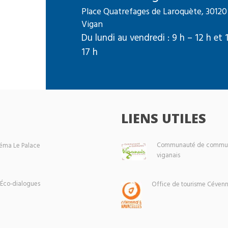
Place Quatrefages de Laroquète, 30120
Vigan
Du lundi au vendredi : 9 h – 12 h et 
17 h
LIENS UTILES
Communauté de commun
éma Le Palace
viganais
 Éco-dialogues
Office de tourisme Cévenn