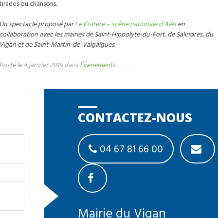
tirades ou chansons.
Un spectacle proposé par
Le Cratère – scène nationale d’Alès
en
collaboration avec les mairies de Saint-Hippolyte-du-Fort, de Salindres, du
Vigan et de Saint-Martin-de-Valgalgues.
Posté le 4 janvier 2019 dans
Évenements
CONTACTEZ-NOUS
04 67 81 66 00
Mairie du Vigan